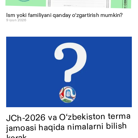
Ism yoki familiyani qanday o‘zgartirish mumkin?
9 iyun 2026
JCh-2026 va O‘zbekiston terma
jamoasi haqida nimalarni bilish
kerak