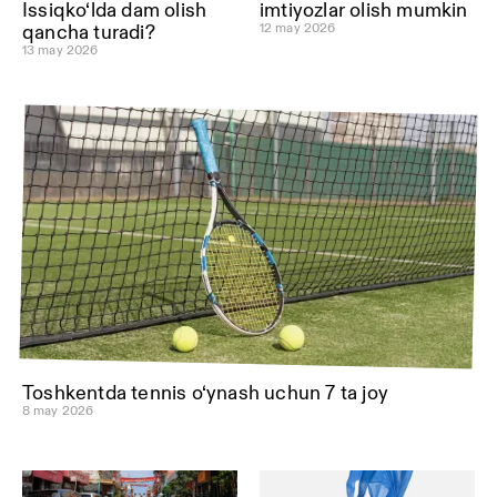
Issiqko‘lda dam olish
imtiyozlar olish mumkin
12 may 2026
qancha turadi?
13 may 2026
Toshkentda tennis o‘ynash uchun 7 ta joy
8 may 2026