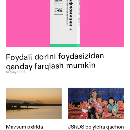
Foydali dorini foydasizidan
qanday farqlash mumkin
14 may 2026
Mavsum oxirida
JShDS bo‘yicha qachon