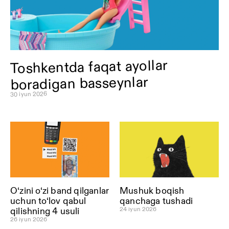
Toshkentda faqat ayollar
boradigan basseynlar
30 iyun 2026
O‘zini o‘zi band qilganlar
Mushuk boqish
uchun to‘lov qabul
qanchaga tushadi
24 iyun 2026
qilishning 4 usuli
26 iyun 2026