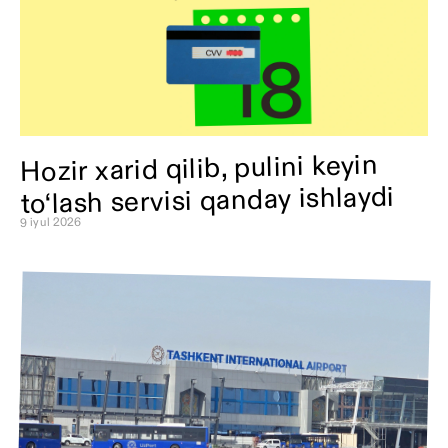
Hozir xarid qilib, pulini keyin
to‘lash servisi qanday ishlaydi
9 iyul 2026