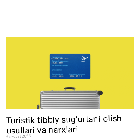
Turistik tibbiy sug‘urtani olish
usullari va narxlari
6 avgust 2026