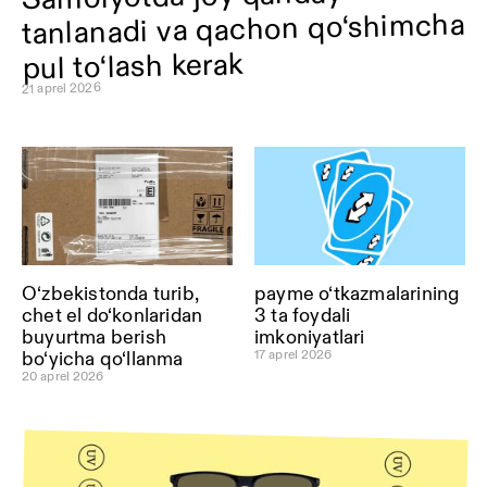
tanlanadi va qachon qo‘shimcha
pul to‘lash kerak
21 aprel 2026
O‘zbekistonda turib,
payme o‘tkazmalarining
chet el do‘konlaridan
3 ta foydali
buyurtma berish
imkoniyatlari
17 aprel 2026
bo‘yicha qo‘llanma
20 aprel 2026