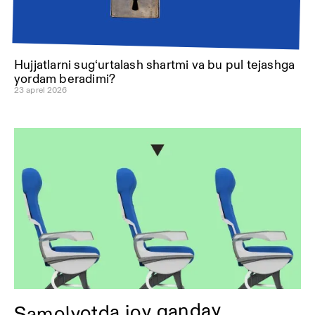
Hujjatlarni sug‘urtalash shartmi va bu pul tejashga
yordam beradimi?
23 aprel 2026
Samolyotda joy qanday