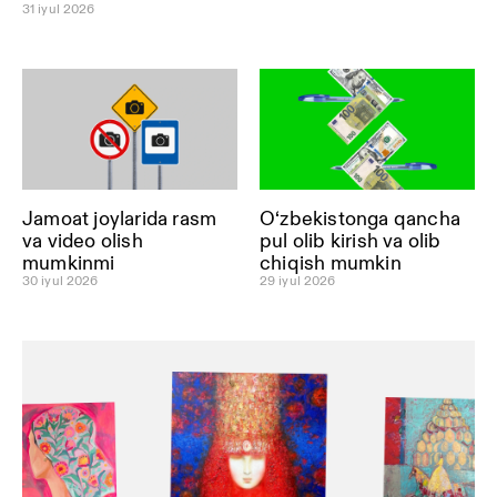
31 iyul 2026
Jamoat joylarida rasm
O‘zbekistonga qancha
va video olish
pul olib kirish va olib
mumkinmi
chiqish mumkin
30 iyul 2026
29 iyul 2026