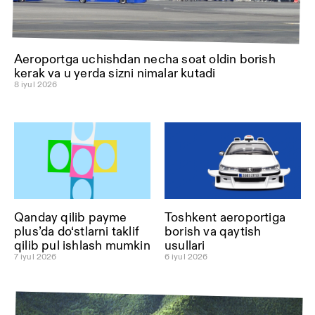
Aeroportga uchishdan necha soat oldin borish
kerak va u yerda sizni nimalar kutadi
8 iyul 2026
Qanday qilib payme
Toshkent aeroportiga
plus’da do‘stlarni taklif
borish va qaytish
qilib pul ishlash mumkin
usullari
7 iyul 2026
6 iyul 2026