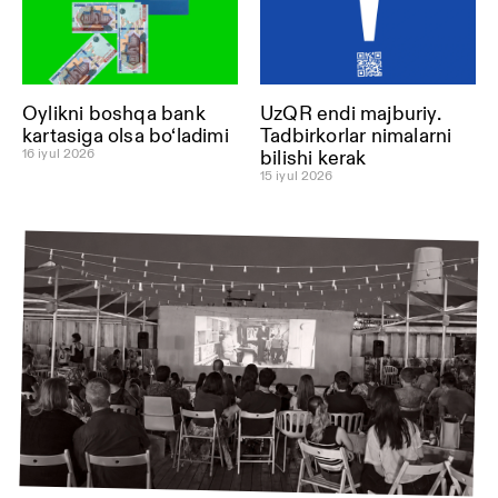
Oylikni boshqa bank
UzQR endi majburiy.
kartasiga olsa bo‘ladimi
Tadbirkorlar nimalarni
16 iyul 2026
bilishi kerak
15 iyul 2026