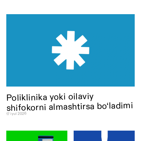
Poliklinika yoki oilaviy
shifokorni almashtirsa bo‘ladimi
17 iyul 2026