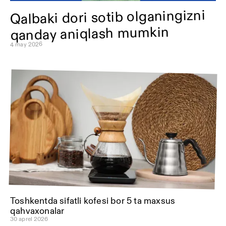
Qalbaki dori sotib olganingizni
qanday aniqlash mumkin
4 may 2026
Toshkentda sifatli kofesi bor 5 ta maxsus
qahvaxonalar
30 aprel 2026