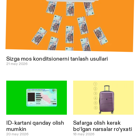
Sizga mos konditsionerni tanlash usullari
21 may 2026
ID-kartani qanday olish
Safarga olish kerak
mumkin
bo‘lgan narsalar ro‘yxati
20 may 2026
18 may 2026