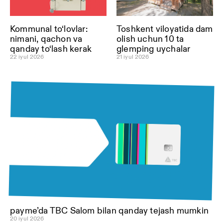
Kommunal to‘lovlar:
Toshkent viloyatida dam
nimani, qachon va
olish uchun 10 ta
qanday to‘lash kerak
glemping uychalar
22 iyul 2026
21 iyul 2026
payme’da TBC Salom bilan qanday tejash mumkin
20 iyul 2026