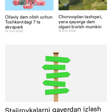
Chorvoqdan tashqari,
Oilaviy dam olish uchun
yana qayerga dam
Toshkentdagi 7 ta
olgani borish mumkin
akvapark
18 iyun 2026
22 iyun 2026
Stajirovkalarni qayerdan izlash