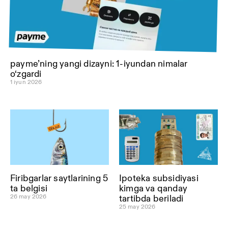
payme’ning yangi dizayni: 1-iyundan nimalar
o‘zgardi
1 iyun 2026
Firibgarlar saytlarining 5
Ipoteka subsidiyasi
ta belgisi
kimga va qanday
26 may 2026
tartibda beriladi
25 may 2026