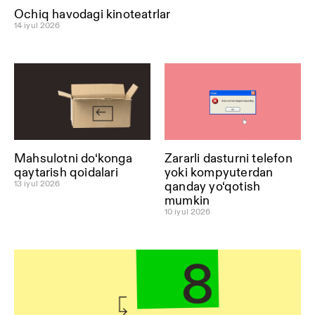
Ochiq havodagi kinoteatrlar
14 iyul 2026
Mahsulotni do‘konga
Zararli dasturni telefon
qaytarish qoidalari
yoki kompyuterdan
13 iyul 2026
qanday yo‘qotish
mumkin
10 iyul 2026