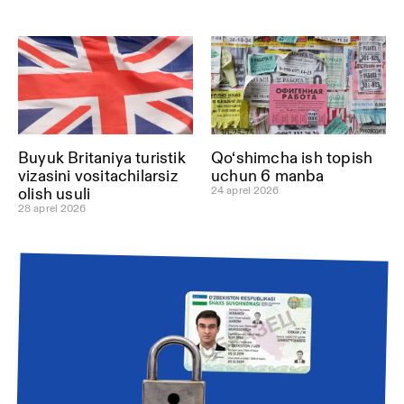
Buyuk Britaniya turistik
Qo‘shimcha ish topish
vizasini vositachilarsiz
uchun 6 manba
24 aprel 2026
olish usuli
28 aprel 2026