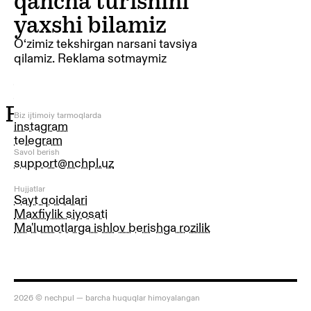
qancha turishini
yaxshi bilamiz
O‘zimiz tekshirgan narsani tavsiya
qilamiz. Reklama sotmaymiz
Hammasi
Firibgarlar
Biz ijtimoiy tarmoqlarda
instagram
Hamyon
telegram
Xaridlar
Savol berish
support@nchpl.uz
Sog‘liq
Hujjatlar
O'qish
Sayt qoidalari
Maxfiylik siyosati
Uy
Ma'lumotlarga ishlov berishga rozilik
Sayohat
Mashina
Ish
2026 © nechpul — barcha huquqlar himoyalangan