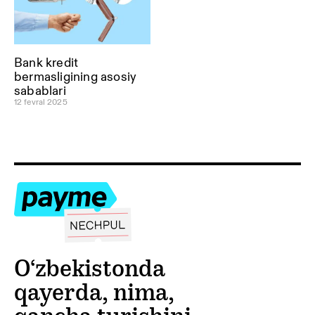
Bank kredit
bermasligining asosiy
sabablari
12 fevral 2025
O‘zbekistonda
qayerda, nima,