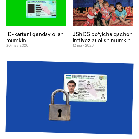
ID-kartani qanday olish
JShDS bo‘yicha qachon
mumkin
imtiyozlar olish mumkin
20 may 2026
12 may 2026