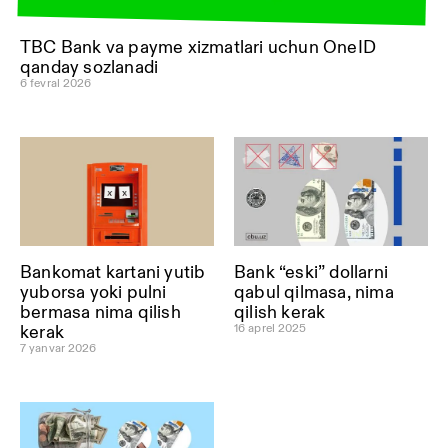
TBC Bank va payme xizmatlari uchun OneID
qanday sozlanadi
6 fevral 2026
Bankomat kartani yutib
Bank “eski” dollarni
yuborsa yoki pulni
qabul qilmasa, nima
bermasa nima qilish
qilish kerak
16 aprel 2025
kerak
7 yanvar 2026