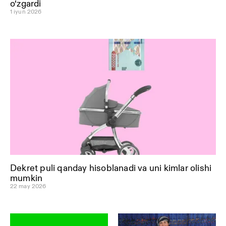
o‘zgardi
1 iyun 2026
Dekret puli qanday hisoblanadi va uni kimlar olishi
mumkin
22 may 2026