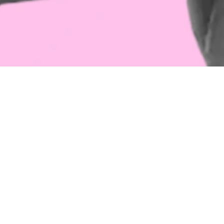
Jeyms Ali
qonunlarni o‘rganib chiqdi
Dekret pullarini kimlar olishi, qanday
hisoblanishi hamda homiladorlik va
tug‘ish nafaqasining bola parvarishlash
nafaqasi bilan farqini o‘rgandik.