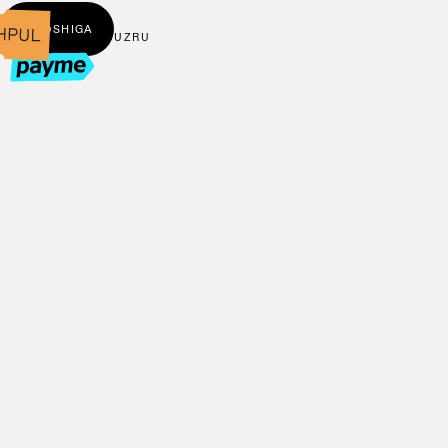
← BOSHIGA
UZ
RU