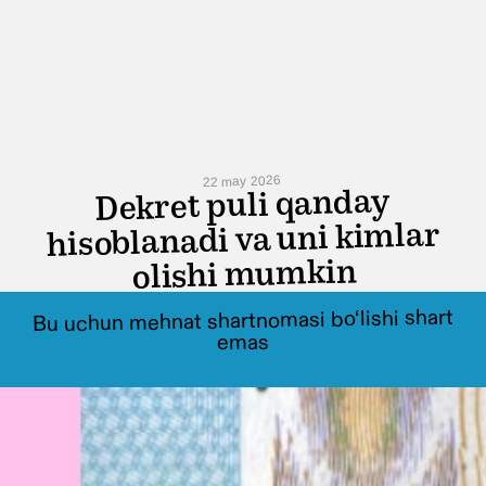
22 may 2026
Dekret puli qanday
hisoblanadi va uni kimlar
olishi mumkin
Bu uchun mehnat shartnomasi bo‘lishi shart
emas