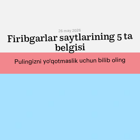
26 may 2026
Firibgarlar saytlarining 5 ta
belgisi
Pulingizni yo‘qotmaslik uchun bilib oling