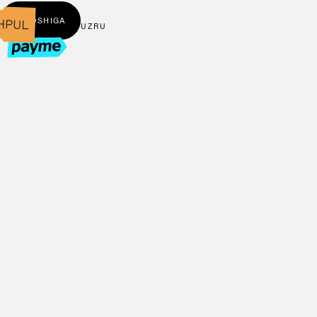
← BOSHIGA
UZ
RU