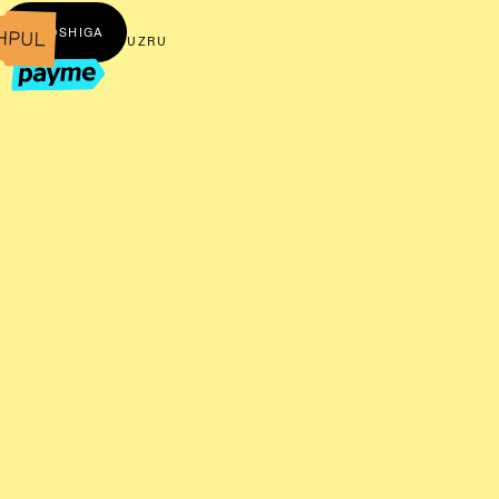
← BOSHIGA
UZ
RU