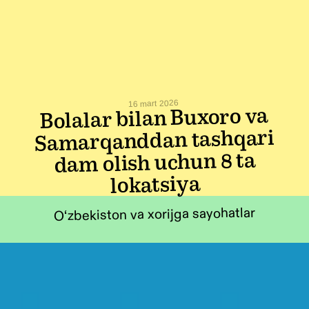
16 mart 2026
Bolalar bilan Buxoro va
Samarqanddan tashqari
dam olish uchun 8 ta
lokatsiya
O‘zbekiston va xorijga sayohatlar