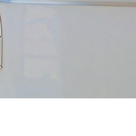
Alisa Granova
to‘rtta chipta uchun keshbek oldi