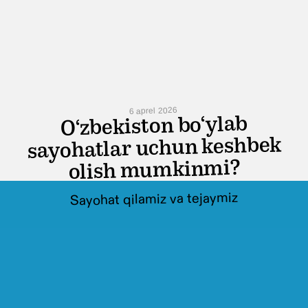
6 aprel 2026
O‘zbekiston bo‘ylab
sayohatlar uchun keshbek
olish mumkinmi?
Sayohat qilamiz va tejaymiz