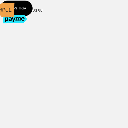
← BOSHIGA
UZ
RU