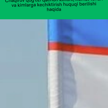
va kimlarga kechiktirish huquqi berilishi
haqida