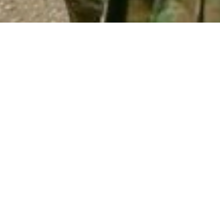
Alisa Granova
armiyaga bormaydi
O‘zbekistonda armiyada xizmat qilish
barcha erkaklar uchun majburiydir
. Lekin,
bu doim ham bir yilga ketish degani
emas: qonunga ko‘ra, xizmat muddatini
qisqartirish, kechiktirish yoki umuman
xizmatga bormaslikning usullari bor.
Kimlarni borishi, chaqiruv qachon bo‘lishi
va qanday variantlar borligini bilib oldik.