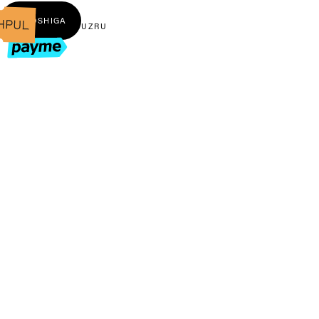
← BOSHIGA
UZ
RU