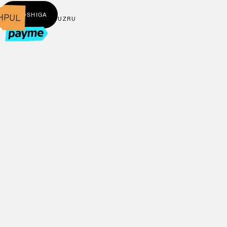
← BOSHIGA
UZ
RU