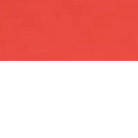
Shirin Shuhratova
Manchester Yunayted o‘yiniga bormoqchi
Buyuk Britaniya turistik vizasini o‘zingiz
ham rasmiylashtirishingiz mumkin.
Buning uchun vositachilarga murojaat
qilib, ortiqcha pul to‘lash kerak emas.