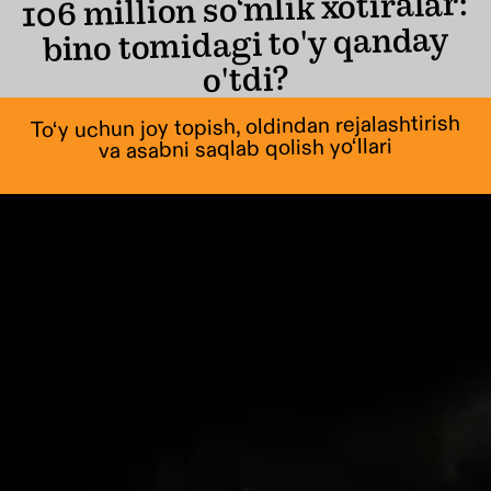
106 million so‘mlik xotiralar:
bino tomidagi to'y qanday
o'tdi?
To‘y uchun joy topish, oldindan rejalashtirish
va asabni saqlab qolish yo‘llari