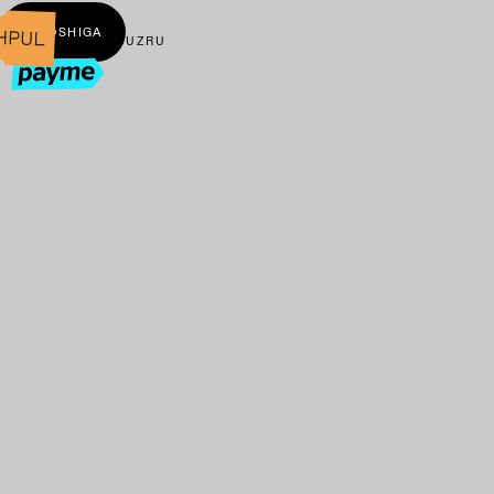
← BOSHIGA
UZ
RU