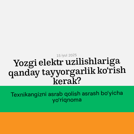
15 iyul 2025
Yozgi elektr uzilishlariga
qanday tayyorgarlik ko‘rish
kerak?
Texnikangizni asrab qolish asrash bo‘yicha
yo‘riqnoma