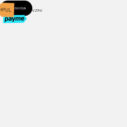
← BOSHIGA
UZ
RU