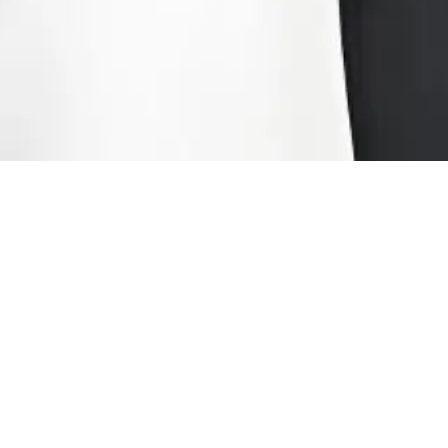
Sergey Jigulyov
ajrashish niyati yo’q
2025-yilning dastlabki yarim yilligida
O‘zbekistonda 95 mingdan ortiq nikoh
bo‘lib o‘tgan. Shu bilan birga, 23
mingdan ziyod ajrim ham qayd etilgan.
Oddiy qilib aytganda — har to‘rtinchi
nikoh ajrim bilan tugayapti. Statistikaga