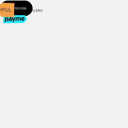
← BOSHIGA
UZ
RU