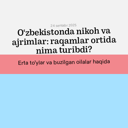
24 sentabr 2025
O‘zbekistonda nikoh va
ajrimlar: raqamlar ortida
nima turibdi?
Erta to’ylar va buzilgan oilalar haqida