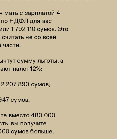
 мать с зарплатой 4
а по НДФЛ для вас
или 1 792 110 сумов. Это
т считать не со всей
ё части.
ычтут сумму льготы, а
ают налог 12%:
= 2 207 890 сумов;
947 сумов.
те вместо 480 000
сть, вы получите
 000 сумов больше.