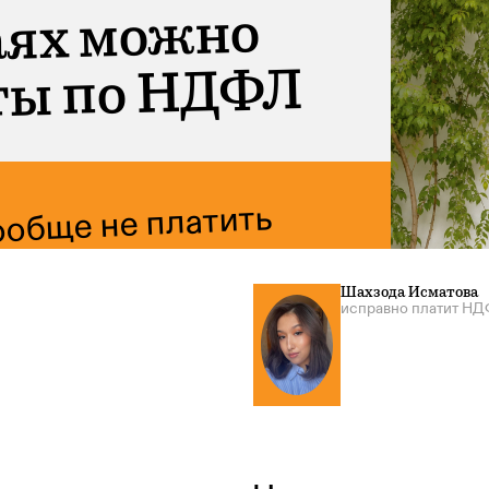
аях можно
ты по НДФЛ
ообще не платить
Шахзода Исматова
исправно платит Н