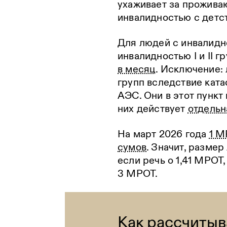
ухаживает за прожива
инвалидностью с детс
Для людей с инвалидн
инвалидностью I и II 
в месяц
. Исключение: 
групп вследствие кат
АЭС. Они в этот пункт 
них действует
отдельн
На март 2026 года
1 М
сумов
. Значит, размер
если речь о 1,41 МРОТ,
3 МРОТ.
Как рассчитыв