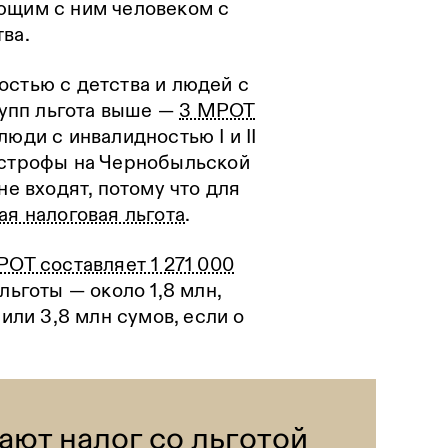
ющим с ним человеком с
тва.
остью с детства и людей с
групп льгота выше —
3 МРОТ
люди с инвалидностью I и II
астрофы на Чернобыльской
не входят, потому что для
ая налоговая льгота
.
РОТ составляет 1 271 000
 льготы — около 1,8 млн,
 или 3,8 млн сумов, если о
ают налог со льготой