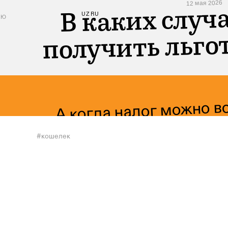
12 мая 2026
В каких случ
UZ
RU
УЮ
получить льго
А когда налог можно в
#
кошелек