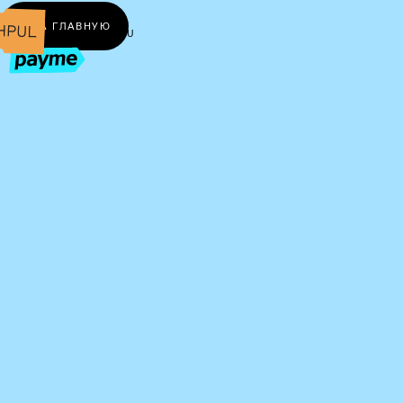
← НА ГЛАВНУЮ
UZ
RU