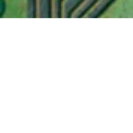
Алиса Гранова
Электронная цифровая подпись
звучит как что-то сложное, но на
самом деле это просто ваша подпись,
только в интернете. Она нужна, чтобы
решать важные вопросы онлайн,
например подать иск в суд или
подписать договор не выходя из
дома. Рассказываем, как её получить,
сколько это стоит и что делать, если
возникнут проблемы.