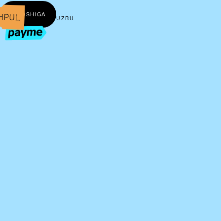
← BOSHIGA
UZ
RU