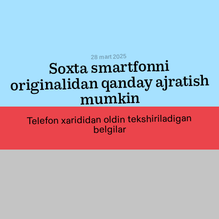
28 mart 2025
Soxta smartfonni
originalidan qanday ajratish
mumkin
Telefon xarididan oldin tekshiriladigan
belgilar