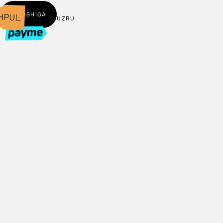
← BOSHIGA
UZ
RU