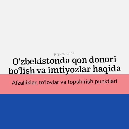
9 fevral 2026
O‘zbekistonda qon donori
bo‘lish va imtiyozlar haqida
Afzalliklar, to‘lovlar va topshirish punktlari