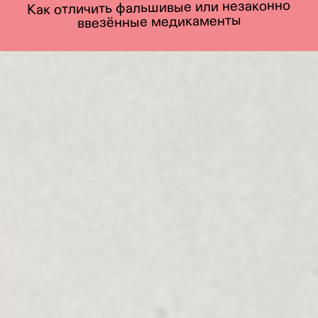
Как отличить фальшивые или незаконно
ввезённые медикаменты