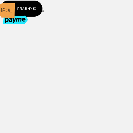
← НА ГЛАВНУЮ
UZ
RU