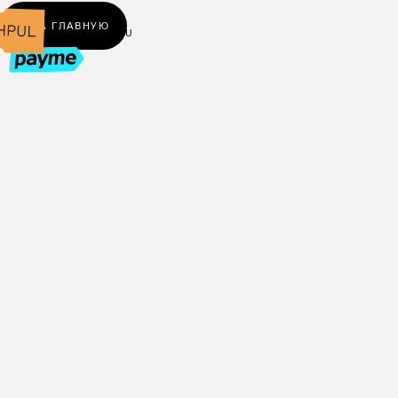
← НА ГЛАВНУЮ
UZ
RU