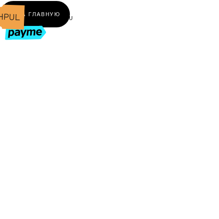
← НА ГЛАВНУЮ
UZ
RU