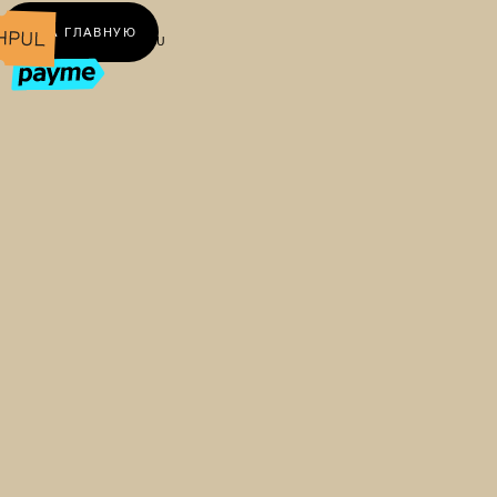
← НА ГЛАВНУЮ
UZ
RU