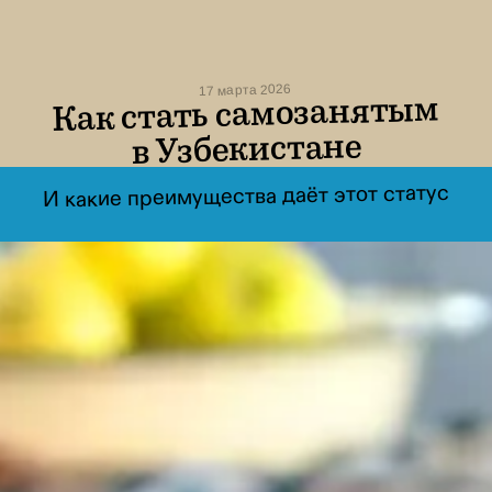
17 марта 2026
Как стать самозанятым
в Узбекистане
И какие преимущества даёт этот статус