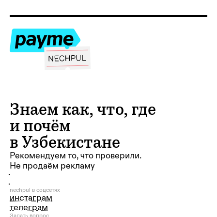
Знаем как, что, где
и почём
в Узбекистане
Рекомендуем то, что проверили.
Всё
Не продаём рекламу
Мошенники
Кошелёк
nechpul в соцсетях
инстаграм
Покупки
телеграм
Задать вопрос